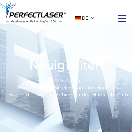
DE
Neuigkeiten
Startseite
Neuigkeiten
Warum wählen Sie eine tragbare Diode Laser
Haarentfernungsmaschine für den Hausgebrauch?