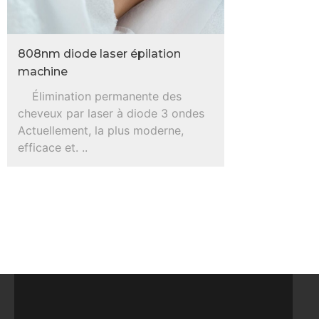
808nm diode laser épilation
machine
Élimination permanente des
cheveux par laser à diode 3 ondes
Actuellement, la plus moderne,
efficace et. ..