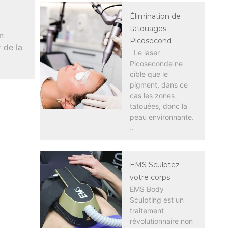
Élimination de
tatouages
n
Picosecond
r de la
Le laser
Picoseconde ne
cible que le
pigment, dans ce
cas les zones
tatouées, donc la
peau environnante.
..
EMS Sculptez
votre corps
EMS Body
Sculpting est un
traitement
révolutionnaire non