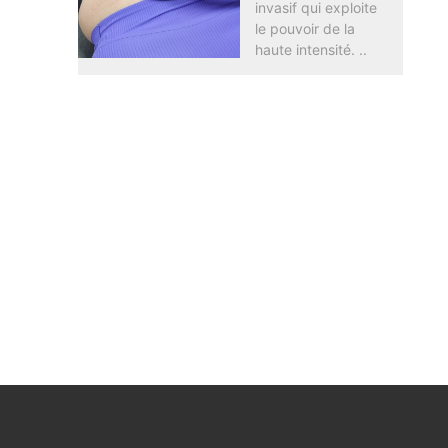
invasif qui exploite
le pouvoir de la
haute intensité. ..