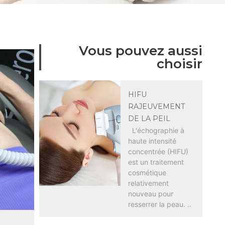
Vous pouvez aussi
choisir
HIFU
RAJEUVEMENT
DE LA PEIL
L'échographie à
haute intensité
concentrée (HIFU)
est un traitement
cosmétique
relativement
nouveau pour
resserrer la peau. ..