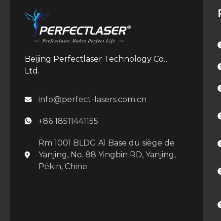
Beijing Perfectlaser Technology Co.,
Ltd.
info@perfect-lasers.com.cn
+86 18511441155
Rm 1001 BLDG A1 Base du siège de
Yanjing, No. 88 Yingbin RD, Yanjing,
Pékin, Chine