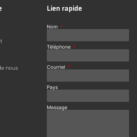
e
Lien rapide
Nom
t
Téléphone
Courriel
de nous
Pays
Message