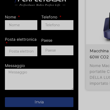
Nome
Telefono
Posta elettronica
Paese
Macchina l
60W CO2
Messaggio
Nome Macch
portatile 
DELLA LUCE
importato L
Invia