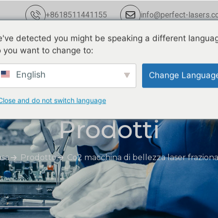
+8618511441155
info@perfect-lasers.c
've detected you might be speaking a different langua
nto
Notizie
A proposito di noi
 you want to change to:
English
Change Languag
Close and do not switch language
Prodotti
asa
Prodotto
Co2 macchina di bellezza laser frazion