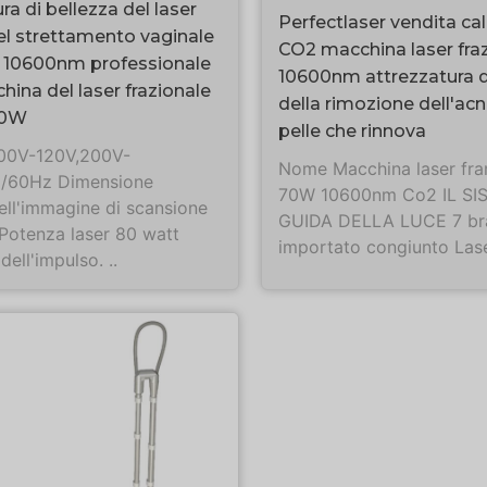
ra di bellezza del laser
Perfectlaser vendita c
el strettamento vaginale
CO2 macchina laser fraz
le 10600nm professionale
10600nm attrezzatura d
hina del laser frazionale
della rimozione dell'acn
80W
pelle che rinnova
100V-120V,200V-
Nome Macchina laser fra
/60Hz Dimensione
70W 10600nm Co2 IL SI
ll'immagine di scansione
GUIDA DELLA LUCE 7 bra
otenza laser 80 watt
importato congiunto Laser
ell'impulso. ..