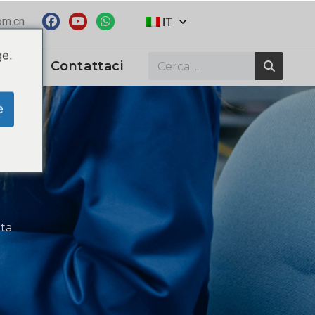
om.cn
IT
ge.
Contattaci
e
ata