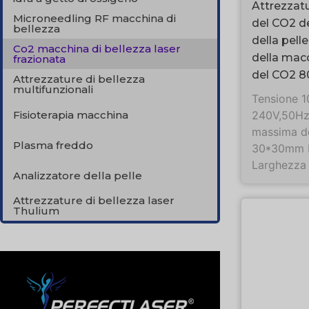
Attrezzatu
Microneedling RF macchina di
del CO2 d
bellezza
della pel
Co2 macchina di bellezza laser
della macc
frazionata
del CO2 
Attrezzature di bellezza
multifunzionali
Tensione 
Fisioterapia macchina
240V,50Hz
massima de
Plasma freddo
30*30mm P
Larghezza d
Analizzatore della pelle
Attrezzature di bellezza laser
Thulium