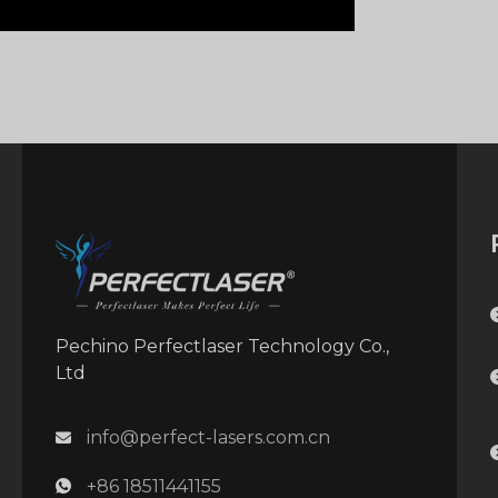
Pechino Perfectlaser Technology Co.,
Ltd
info@perfect-lasers.com.cn
+86 18511441155