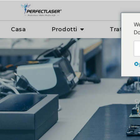
We
Casa
Prodotti
Trattame
Do
C