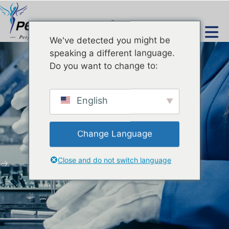
NL
We've detected you might be
speaking a different language.
Do you want to change to:
English
Producten
Change Language
Huis
Producten
Zuurstofstraal Hydra Dermabrasion
Close and do not switch language
Schoonheidsmachine