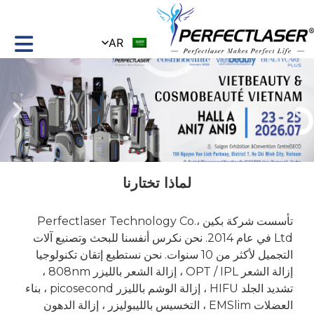
AR
لماذا تختارنا
تأسست شركة بكين Perfectlaser Technology Co.،
Ltd في عام 2014. نحن نكرس أنفسنا للبحث وتصنيع آلات
التجميل لأكثر من 10 سنوات. نحن نستطيع إتقان تكنولوجيا
إزالة الشعر OPT / IPL ، إزالة الشعر بالليزر 808nm ،
تشديد الجلد HIFU ، إزالة الوشم بالليزر picosecond ، بناء
العضلات EMSlim ، التخسيس بالليبوليزر ، إزالة الدهون