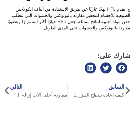
ج: يقدم HIFU نهجًا غازيًا عن طريق الاستفادة من ألياف الكولاجين
الطبيعية للأجسام للتحفيز مقارنة بالبوتوكس والحشوات التي تتطلب
حقن مواد أجنبية لنتائج مماثلة. جعل HIFU خيارًا أكثر استمرارًا وعضويًا
مقارنة بالبوتوكس والحشوات على المدى الطويل.
شارك على:
السابق
التالي
كيف إعادة سطح الليزر CO2 يثير تقنيات إزالة الندوب
مقارنة أعلى آلات إزالة الشعر بالليزر للصالونات & العيادات