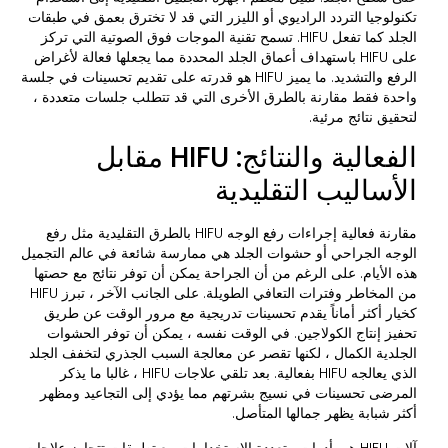
تكنولوجيا التردد الراديوي أو الليزر التي قد لا تخترق بعمق في طبقات
الجلد كما تفعل HIFU. تسمح تقنية الموجات فوق الصوتية التي تركز
على HIFU باستهداف أعماق الجلد المحددة مما يجعلها فعالة لأغراض
الرفع والتشديد. ما يميز HIFU هو قدرته على تقديم تحسينات في جلسة
واحدة فقط مقارنة بالطرق الأخرى التي قد تتطلب جلسات متعددة ،
لتحقيق نتائج مرئية.
الفعالية والنتائج: HIFU مقابل
الأساليب التقليدية
مقارنة فعالية إجراءات رفع الوجه HIFU بالطرق التقليدية مثل رفع
الوجه الجراحي أو حشوات الجلد هي ممارسة شائعة في عالم التجميل
هذه الأيام. على الرغم من أن الجراحة يمكن أن توفر نتائج مع حصتها
من المخاطر وفترات التعافي الطويلة. على الجانب الآخر ، تبرز HIFU
كخيار أكثر أماناً يقدم تحسينات تدريجية مع مرور الوقت عن طريق
تحفيز إنتاج الكولاجين. في الوقت نفسه ، يمكن أن توفر الحشوات
الجلدية الكمال ، لكنها تقصر عن معالجة السبب الجذري لتخفف الجلد
الذي يعالجه HIFU بفعالية. بعد تلقي علاجات HIFU ، غالبا ما يذكر
المرضى تحسينات في نسيج بشرتهم مما يؤدي إلى التجاعيد ومظهر
أكثر شبابة يظهر جمالها المتأصل.
آلات HIFU هي أدوات متعددة الاستخدامات مع تطبيقات تتجاوز علاجات