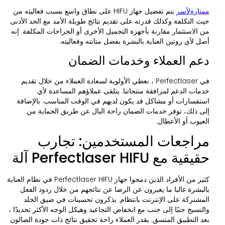
ممتازة
ل
أسر
يتم تفضيل جهاز HIFU على نطاق واسع بسبب فعاليته من
حيث التكلفة وكذلك قدرته على تقديم نتائج طويلة الأمد مع الحد الأدنى
من الاستثمار مقارنة بأجهزة التجميل الأخرى أو الجراحات المكلفة. إنه
أصل لأي روتين العناية بالبشرة بفضل متانته وفعاليته.
دعم العملاء وخدمات الضمان
في Perfectlaser ، نعطي الأولوية لسعادة العملاء من خلال تقديم
خدمات الدعم لمرافقة منتجاتنا. يتلقى عملاؤهم المساعدة لأي
استفسارات أو مشاكل قد يكون لديهم في الوقت المناسب. بالإضافة
إلى ذلك، توفر خدمات الضمان راحة البال عن طريق الحماية من
العيوب أو الأعطال.
مراجعات المستخدمين: تجارب
حقيقية مع Perfectlaser HIFU آلة
كثير من الأفراد الذين دمجوا جهاز Perfectlaser HIFU في نظام العناية
بالبشرة غالبا ما يعبرون عن الرضا عن نتائجهم من خلال ردود الفعل
المشتركة على الإنترنت بانتظام. يذكرون تحسينات في ضيق الجلد
والنسيج جنبًا إلى جنب مع انخفاض التجاعيد وهيكل الوجه الأكثر تحديدًا ،
بعد التطبيق المتسق. يقدر العملاء راحة تحقيق نتائج ذات جودة الصالون