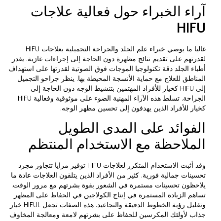
آراء الخبراء حول فعالية علاجات
HIFU
غالبا ما يوصي خبراء علم الجلد والجراحة التجميلية بعلاجات HIFU
لقدرتهم على تقديم نتائج مظهرة دون الحاجة إلى إجراءات غازية. يقدر
أطباء الجلد دقة تكنولوجيا الموجات فوق الصوتية لقدرتها على استهداف
المناطق للعلاج مع حماية الأنسجة المحيطة بها. ينظر جراحو التجميل
إلى HIFU كخيار للأفراد المهتمين بتنشيط الوجه دون الحاجة إلى
الجراحة. تسلط هذه الآراء المهنية الضوء على موثوقية وفعالية HIFU
كخيار للأفراد الذين يهدفون إلى تحسين مظهر الوجه.
الفوائد على المدى الطويل
الملاحظة مع الاستخدام المنتظم
وقد أثبت الاستخدام المتكرر لعلاجات HIFU توفير مزايا تتجاوز مجرد
تحسينات جمالية فورية. كثير من الأفراد الذين يتلقون العلاجات عادة ما
يلاحظون تحسينات مستمرة في الشعور بقوة بشرتهم مع مرور الوقت.
تساهم الزيادة المستمرة في إنتاج الكولاجين في الحفاظ على المظهر
وتقليل رؤية الخطوط الدقيقة والتجاعيد. هذه الصفات تجعل HIFUL خيار
جذاب لأولئك المكرسين للحفاظ على بشرتهم لامعة ومعالجة المخاوف