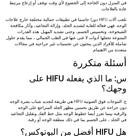
في المنزل دون الحاجة إلى الخضوع لأي وقت توقف أو إزعاج مرتبط
عادة بالعلاجات.
تلعب آلات HIFU دورا حاسما في تطبيقات جمالية مختلفة خارج علاجات
الوجه. فهي فعالة للغاية لتشديد الجلد، وإزالة التجاعيد، وآثار مكافحة
الشيخوخة، وتخسيس الجسم، وحتى تشديد المهبل. هذه القدرات
المتنوعة تجعلها أدوات لا غنى عنها في الطب الجمالي ، مما يقدم حلول
شاملة للأفراد الذين يبحثون عن تحسينات غير جراحية في مجالات
متعددة من الاهتمام.
أسئلة متكررة
س: ما الذي يفعله HIFU على
وجهك؟
ج: الموجات فوق الصوتية HIFU هي طريقة لتجديد شباب بشرة الوجه
دون جراحة عن طريق تحسين مظهر الجلد المتراجع على الوجه
والرقبة بينما تعزز أيضا خطوط الوجه مثل خط الفك وتقليل التجاعيد
في الجلد ، على الجسم بما في ذلك منطقة الوجه أو رقبة.
هل HIFU أفضل من البوتوكس؟