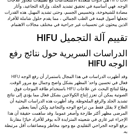
الوجه. فهي أساسية في تحقيق تشديد الجلد، وإزالة التجاعيد، وآثار
مضادة للشيخوخة، وتخسيس الجسم، وحتى تشديد المهبل. هذه القدرات
تجعلها أصول قيمة في الطب الجمالي ، مما يقدم حلول شاملة للأفراد
الذين يبحثون عن تحسينات غير جراحية في مختلف مجالات الاهتمام.
تقييم آلة التجميل HIFU
الدراسات السريرية حول نتائج رفع
الوجه HIFU
وقد أظهرت الدراسات في هذا المجال باستمرار أن رفع الوجه HIFU
فعال في تحسين واحد’ المظهر بشكل واضح وجمال مع مرور الوقت.
وفقًا لنتائج البحث عن علاجات HIFU باستخدام طاقة الموجات فوق
الصوتية يمكن أن تعزز إنتاج الكولاجين بشكل فعال مما يؤدي إلى نتائج
تشديد الجلد والرفع الملحوظة. وقد أظهرت هذه الدراسات البحثية أن
العلاج لا يقلل فقط من تراجع الوجه والتجاعيد ولكن أيضا يعطي
المرضى مظهر أكثر طازجة وأصغر عموما. وقد ساهمت حقيقة أن هذا
الإجراء غير غازي في شعبيته المتزايدة لأنه يوفر للأفراد خيارًا مقارنةً
برفع الوجه الجراحي التقليدي مع وجود مخاطر ومضاعفات أقل مرتبطة
به.