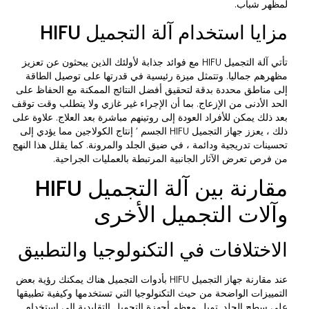
لمظهر شباب.
مزايا استخدام آلة التجميل HIFU
تأتي آلة التجميل HIFU مع فوائد جذابة لأولئك الذين يبحثون عن تعزيز
مظهرهم جماليا. وتتمثل ميزة رئيسية في قدرتها على توصيل الطاقة
إلى مناطق محددة بدقة لتحقيق أفضل النتائج الممكنة مع الحفاظ على
الحد الأدنى من الإزعاج. بما أن الإجراء غير غازي ولا يتطلب وقت توقف
بعد ذلك يمكن للأفراد العودة إلى روتينهم مباشرة بعد العلاج. علاوة على
ذلك ، يعزز جهاز التجميل HIFU الجسم ’ إنتاج الكولاجين مما يؤدي إلى
تحسينات تدريجية ودائمة ، في ضيق الجلد والمرونة. كما يقلل هذا النهج
من فرص تعرض الآثار الجانبية المرتبطة بالعمليات الجراحية.
مقارنة بين آلة التجميل HIFU
وآلات التجميل الأخرى
الاختلافات في التكنولوجيا والتطبيق
عند مقارنة جهاز التجميل HIFU بأدوات التجميل هناك يمكنك رؤية بعض
التمييزات الواضحة من حيث التكنولوجيا التي تستخدمها وكيفية تطبيقها
على سطح الجلد. تميل معظم أجهزة التجميل التقليدية إلى استخدام