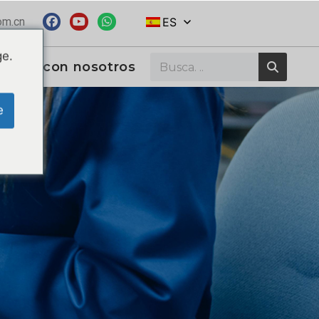
om.cn
ES
ge.
tacta con nosotros
e