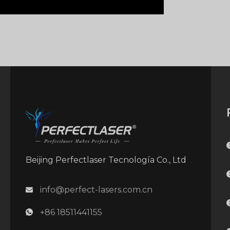
Beijing Perfectlaser Tecnología Co., Ltd
info@perfect-lasers.com.cn
+86 18511441155