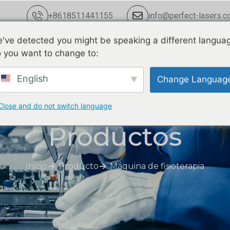
+8618511441155
info@perfect-lasers.c
've detected you might be speaking a different langua
Noticias
Acerca de nosotros
Con
 you want to change to:
English
Change Languag
Close and do not switch language
Productos
Inicio
Producto
Máquina de fisioterapia