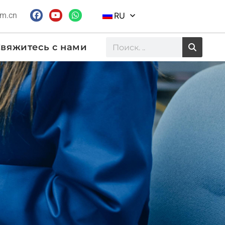
om.cn
RU
вяжитесь с нами