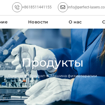
+8618511441155
info@perfect-lasers.c
ние
Новости
О нас
С
Продукты
Главная
Продукт
Машина физиотерапии