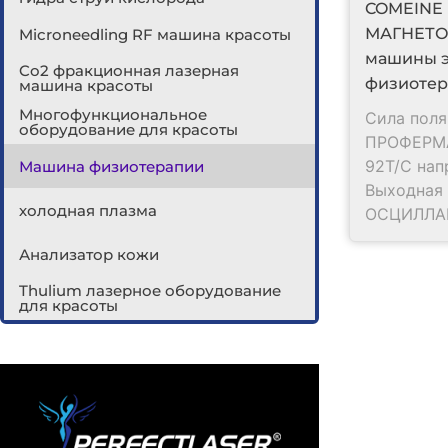
COMEINE 
МАГНЕТО
Microneedling RF машина красоты
машины 
Co2 фракционная лазерная
физиоте
машина красоты
Многофункциональное
Сила поля
оборудование для красоты
ПРОФЕРМ
92Т/С нап
Машина физиотерапии
Выходная
холодная плазма
ОСЦИЛЛАЦ
Анализатор кожи
Thulium лазерное оборудование
для красоты