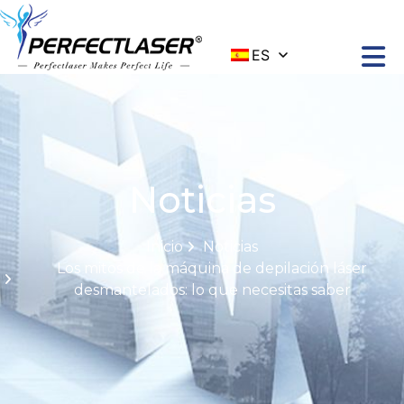
ES
Noticias
Inicio
Noticias
Los mitos de la máquina de depilación láser
desmantelados: lo que necesitas saber