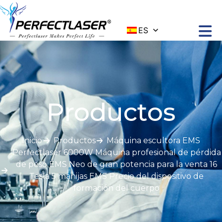
ES
Productos
Inicio
Productos
Máquina escultora EMS
Perfectlaser 6000W Máquina profesional de pérdida
de peso EMS Neo de gran potencia para la venta 16
Tesla 5 manijas EMS Precio del dispositivo de
formación del cuerpo