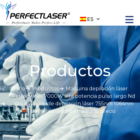
ES
Productos
Inicio
Productos
Máquina depilación láser
Perfectlaser 7000W alta potencia pulso largo Nd
Yag máquina de depilación láser 755nm 1064nm
suave alexandrita máquina precio