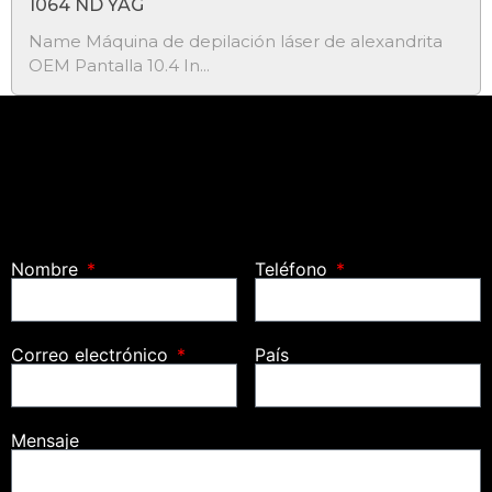
1064 ND YAG
​Name Máquina de depilación láser de alexandrita
OEM Pantalla 10.4 In...
Nombre
Teléfono
Correo electrónico
País
Mensaje