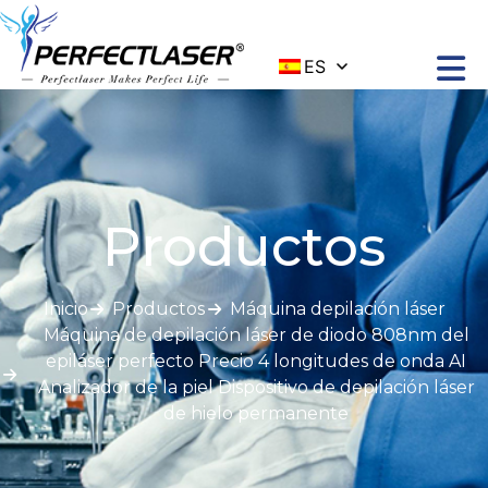
ES
Productos
Inicio
Productos
Máquina depilación láser
Máquina de depilación láser de diodo 808nm del
epiláser perfecto Precio 4 longitudes de onda AI
Analizador de la piel Dispositivo de depilación láser
de hielo permanente