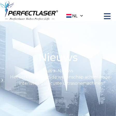
NL
Nieuws
Huis
Nieuws
Het verkennen van de wetenschap achter hoge-
intensiteit gefocuste ultrasonemachines