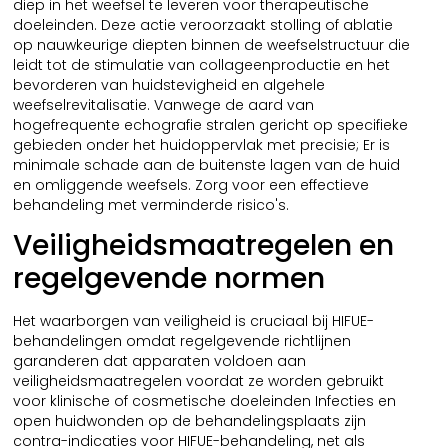
diep in het weefsel te leveren voor therapeutische
doeleinden. Deze actie veroorzaakt stolling of ablatie
op nauwkeurige diepten binnen de weefselstructuur die
leidt tot de stimulatie van collageenproductie en het
bevorderen van huidstevigheid en algehele
weefselrevitalisatie. Vanwege de aard van
hogefrequente echografie stralen gericht op specifieke
gebieden onder het huidoppervlak met precisie; Er is
minimale schade aan de buitenste lagen van de huid
en omliggende weefsels. Zorg voor een effectieve
behandeling met verminderde risico's.
Veiligheidsmaatregelen en
regelgevende normen
Het waarborgen van veiligheid is cruciaal bij HIFUE-
behandelingen omdat regelgevende richtlijnen
garanderen dat apparaten voldoen aan
veiligheidsmaatregelen voordat ze worden gebruikt
voor klinische of cosmetische doeleinden Infecties en
open huidwonden op de behandelingsplaats zijn
contra-indicaties voor HIFUE-behandeling, net als