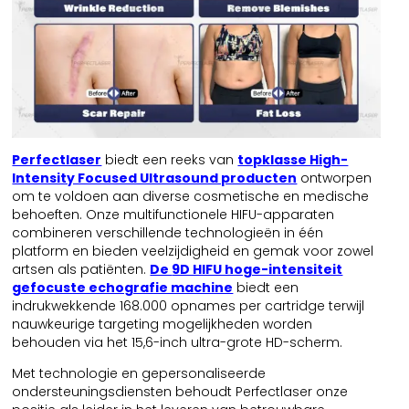
Perfectlaser
biedt een reeks van
topklasse High-
Intensity Focused Ultrasound producten
ontworpen
om te voldoen aan diverse cosmetische en medische
behoeften. Onze multifunctionele HIFU-apparaten
combineren verschillende technologieën in één
platform en bieden veelzijdigheid en gemak voor zowel
artsen als patiënten.
De
9D HIFU hoge-intensiteit
gefocuste echografie machine
biedt een
indrukwekkende 168.000 opnames per cartridge terwijl
nauwkeurige targeting mogelijkheden worden
behouden via het 15,6-inch ultra-grote HD-scherm.
Met technologie en gepersonaliseerde
ondersteuningsdiensten behoudt Perfectlaser onze