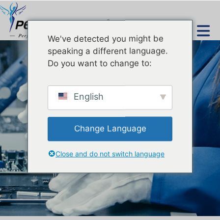
PT
We've detected you might be
speaking a different language.
Do you want to change to:
English
Produtos
Change Language
Casa
Produto
Equipamento de Beauty Multifuncional
Close and do not switch language