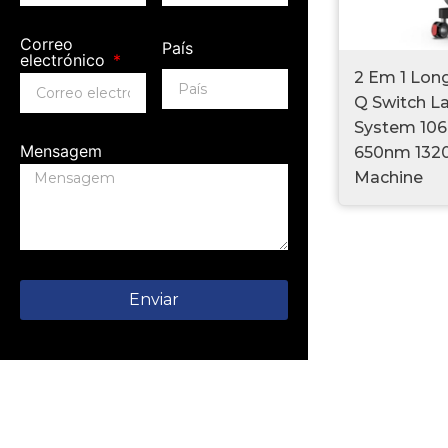
Correo
País
electrónico
2 Em 1 Lon
Q Switch L
System 10
Mensagem
650nm 132
Machine
Enviar