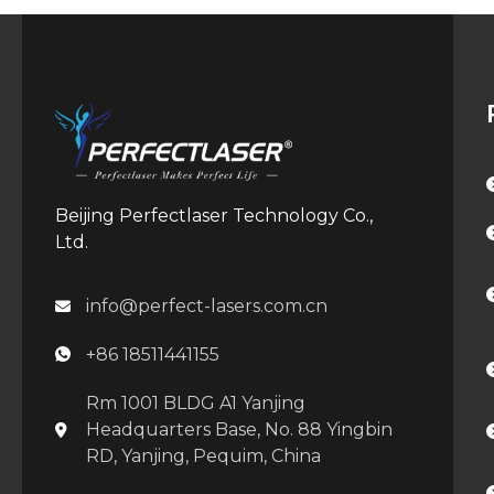
Beijing Perfectlaser Technology Co.,
Ltd.
info@perfect-lasers.com.cn
+86 18511441155
Rm 1001 BLDG A1 Yanjing
Headquarters Base, No. 88 Yingbin
RD, Yanjing, Pequim, China