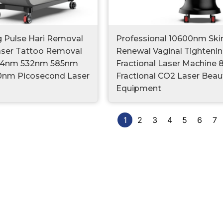
g Pulse Hari Removal
Professional 10600nm Ski
aser Tattoo Removal
Renewal Vaginal Tighteni
64nm 532nm 585nm
Fractional Laser Machine
0nm Picosecond Laser
Fractional CO2 Laser Beau
Equipment
1
2
3
4
5
6
7