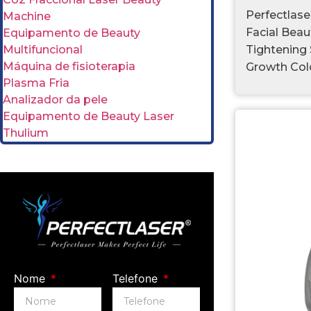
Perfectlas
Machine
Facial Bea
Equipamento de Beauty
Tightening
Multifuncional
Máquina de fisioterapia
Growth Col
Plasma Fria
Analizador da pele
Equipamento de Beauty Laser
Thulium
Nome
Telefone