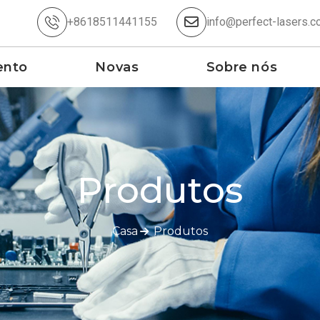
+8618511441155
info@perfect-lasers.c
ento
Novas
Sobre nós
Produtos
Casa
Produtos