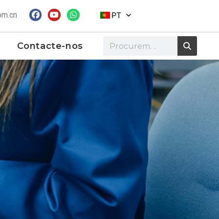
om.cn
PT
Contacte-nos