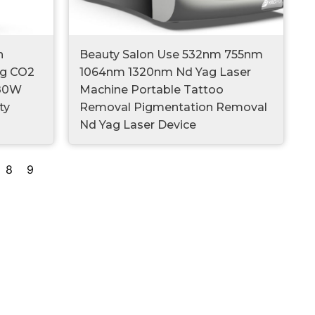
n
Beauty Salon Use 532nm 755nm
ng CO2
1064nm 1320nm Nd Yag Laser
 80W
Machine Portable Tattoo
ty
Removal Pigmentation Removal
Nd Yag Laser Device
8
9