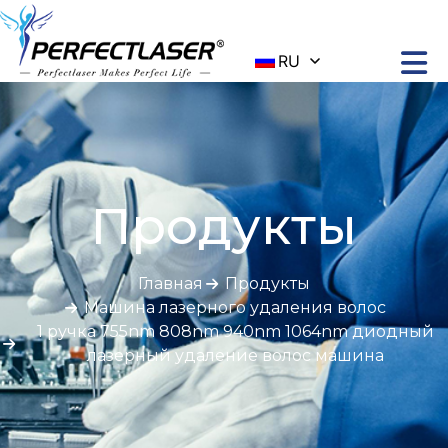
RU
Продукты
Главная
Продукты
Машина лазерного удаления волос
1 ручка 755nm 808nm 940nm 1064nm диодный
лазерный удаление волос машина