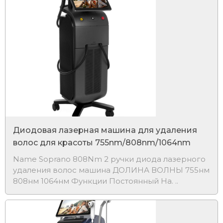
Диодовая лазерная машина для удаления
волос для красоты 755nm/808nm/1064nm
​Name Soprano 808Nm 2 ручки диода лазерного
удаления волос машина ДОЛИНА ВОЛНЫ 755нм
808нм 1064нм Функции Постоянный Ha. ..