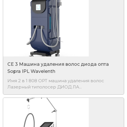
CE 3 Машина удаления волос диода опта
Sopra IPL Wavelenth
Имя 2 в 1 808 OPT машина удаления волос
Лазерный типолосер ДИОД ЛА...