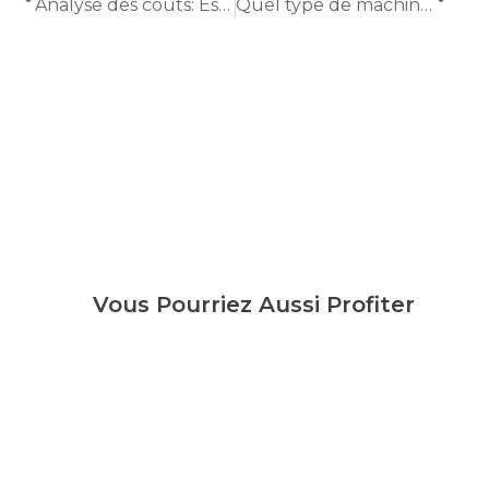
Analyse des coûts: Est-ce qu'une machine d'épilation laser d'Alexandrite en vaut la peine?
Quel type de machine d'enlèvement de tatouage Picosecond est le meilleur?
Vous Pourriez Aussi Profiter