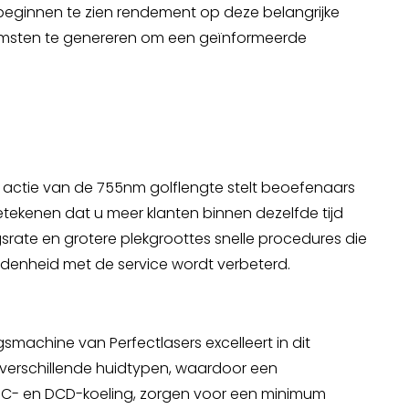
l beginnen te zien rendement op deze belangrijke
omsten te genereren om een ​​geïnformeerde
le actie van de 755nm golflengte stelt beoefenaars
etekenen dat u meer klanten binnen dezelfde tijd
rate en grotere plekgroottes snelle procedures die
edenheid met de service wordt verbeterd.
smachine van Perfectlasers excelleert in dit
verschillende huidtypen, waardoor een
EC- en DCD-koeling, zorgen voor een minimum