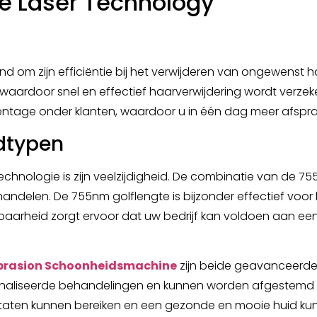
te Laser Technology
d om zijn efficiëntie bij het verwijderen van ongewenst h
 waardoor snel en effectief haarverwijdering wordt verzeke
entage onder klanten, waardoor u in één dag meer afspr
idtypen
technologie is zijn veelzijdigheid. De combinatie van de 
delen. De 755nm golflengte is bijzonder effectief voor h
baarheid zorgt ervoor dat uw bedrijf kan voldoen aan ee
rasion Schoonheidsmachine
zijn beide geavanceerde 
naliseerde behandelingen en kunnen worden afgestemd op
ltaten kunnen bereiken en een gezonde en mooie huid k