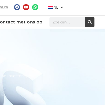
om.cn
NL
ontact met ons op
ine Investeringen