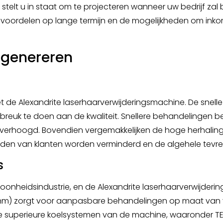
 stelt u in staat om te projecteren wanneer uw bedrijf za
de voordelen op lange termijn en de mogelijkheden om ink
t genereren
met de Alexandrite laserhaarverwijderingsmachine. De snel
fbreuk te doen aan de kwaliteit. Snellere behandelingen b
verhoogd. Bovendien vergemakkelijken de hoge herhalings
ijden van klanten worden verminderd en de algehele tevr
s
onheidsindustrie, en de Alexandrite laserhaarverwijdering
4nm) zorgt voor aanpasbare behandelingen op maat van 
e superieure koelsystemen van de machine, waaronder T