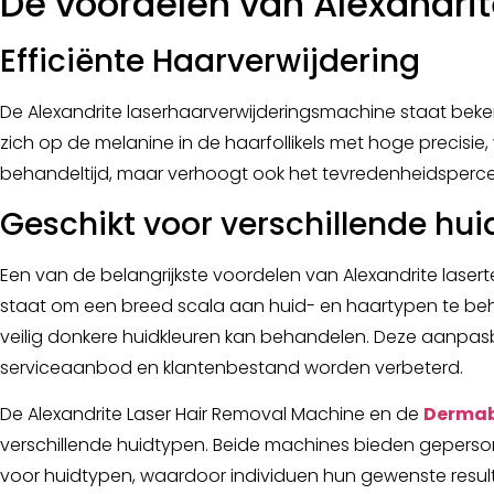
De voordelen van Alexandri
Efficiënte Haarverwijdering
De Alexandrite laserhaarverwijderingsmachine staat beken
zich op de melanine in de haarfollikels met hoge precisie,
behandeltijd, maar verhoogt ook het tevredenheidsperc
Geschikt voor verschillende hu
Een van de belangrijkste voordelen van Alexandrite laser
staat om een breed scala aan huid- en haartypen te behan
veilig donkere huidkleuren kan behandelen. Deze aanpas
serviceaanbod en klantenbestand worden verbeterd.
De Alexandrite Laser Hair Removal Machine en de
Dermab
verschillende huidtypen. Beide machines bieden geperso
voor huidtypen, waardoor individuen hun gewenste resu