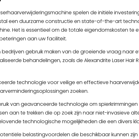
erhaarverwijderingsmachine spelen de initiële investerin
estal een duurzame constructie en state-of-the-art tech
. Het is essentieel om de totale eigendomskosten te ev
beteringen aan uw faciliteit.
 bedrijven gebruik maken van de groeiende vraag naar ef
aliseerde behandelingen, zoals de Alexandrite Laser Hai
eerde technologie voor veilige en effectieve haarverwijd
aarverminderingsoplossingen zoeken.
ik van geavanceerde technologie om spierkrimmingen te s
 aan te trekken die op zoek zijn naar niet-invasieve alt
elovende technologische mogelijkheden die een divers k
tentiële belastingvoordelen die beschikbaar kunnen zijn