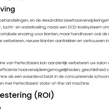
eving
ehandelingen, en de Alexandrite laserhaarverwijderingsmac
 lucht- en waterkoeling, naast een DCD-koelsysteem om 
mfortabele ervaring voor klanten, maar handhaven ook de 
ie verbeteren, nieuwe klanten aantrekken en vertrouwen i
ine van Perfectlasers kan aanzienlijk verbeteren uw salon 
efficiënte haarverwijderingsmogelijkheden, geschiktheid v
ne als een waardevol bezit in de concurrerende schoonh
en met Perfectlasers’ state-of-the-art machine.
stering (ROI)
n