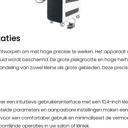
aties
is ontworpen om met hoge precisie te werken. Het appara
e huid wordt beschermd. De grote plekgrootte en hoge herh
ndeling van zowel kleine als grote gebieden. Deze precis
r een intuïtieve gebruikersinterface met een 10,4-inch kl
gestelde parameters en aanpasbare instellingen maken e
voor een comfortabel gebruik en minimaliseert de vermoei
oomlijnde operaties in uw salon of kliniek.