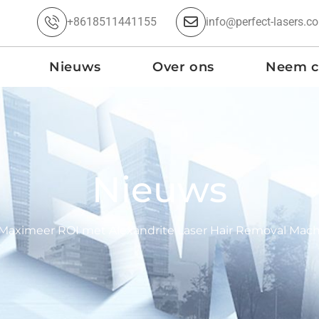
+8618511441155
info@perfect-lasers.c
Nieuws
Over ons
Neem c
Nieuws
Maximeer ROI met Alexandrite Laser Hair Removal Mach