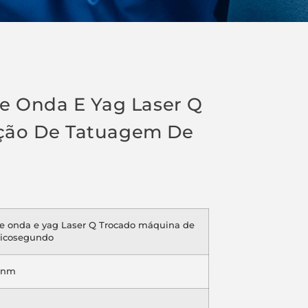
e Onda E Yag Laser Q
ção De Tatuagem De
e onda e yag Laser Q Trocado máquina de
picosegundo
0nm