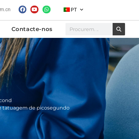
om.cn
PT
Contacte-nos
econd
de tatuagem de picosegundo