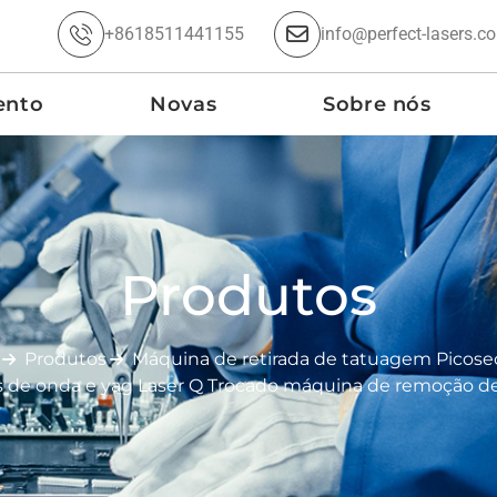
+8618511441155
info@perfect-lasers.c
ento
Novas
Sobre nós
Produtos
Produtos
Máquina de retirada de tatuagem Picos
s de onda e yag Laser Q Trocado máquina de remoção 