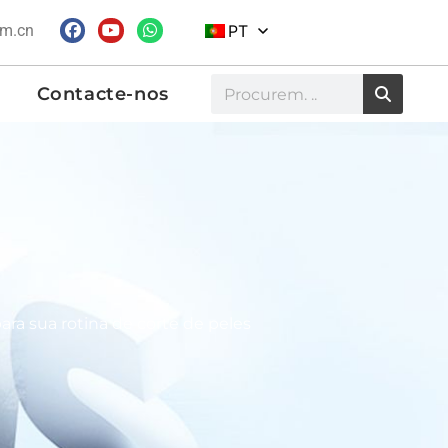
om.cn
PT
Contacte-nos
ara sua rotina de corte de peles