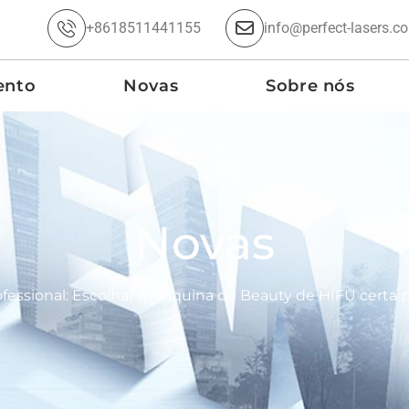
+8618511441155
info@perfect-lasers.c
ento
Novas
Sobre nós
Novas
ofessional: Escolhar a Máquina de Beauty de HIFU certa p