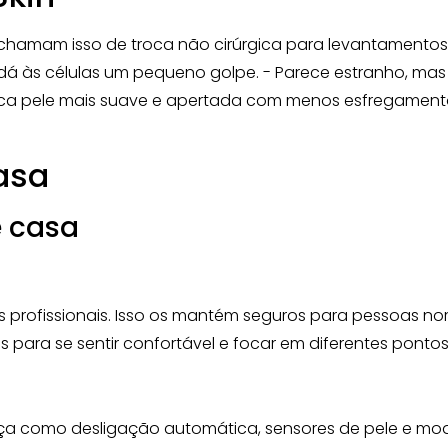
s chamam isso de troca não cirúrgica para levantamentos
r dá às células um pequeno golpe. - Parece estranho, m
fica pele mais suave e apertada com menos esfregamento
asa
e casa
rofissionais. Isso os mantém seguros para pessoas norm
para se sentir confortável e focar em diferentes pontos
ça como desligação automática, sensores de pele e mod